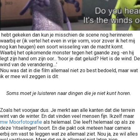
hebt gekeken dan kun je misschien de scene nog herinneren
waarbij er (ik vertel het even in vrije vorm, voor zover ik het mij
nog kan heugen) een soort wisseling van de macht komt.
Waarbij het opkomende monster tegen het gaande zeg -en hij
legt zijn hand om zijn oor... 'hoor je dat geluid? Het is de wind. De
wind van de verandering....'
Nou was dat in die film allemaal niet zo best bedoeld, maar wat
ik er mee wil zeggen is dit:
Soms moet je luisteren naar dingen die je niet kunt horen.
Zoals het voorjaar dus. Je merkt aan alle kanten dat die terrein
wint van de winter. En dat vinden veel mensen fijn. Ikzelf maar
mw Moorfotografie
als helemaal. Die leeft helemaal op als ze
deze 'ritselingen' hoort. En die pakt ook meteen haar camera
erbij om vast te leggen wat ze allemaal ziet. Nou ja, ze wil alles
wel vastleggen, Maar dat ga ik allemaal niet laten zien.