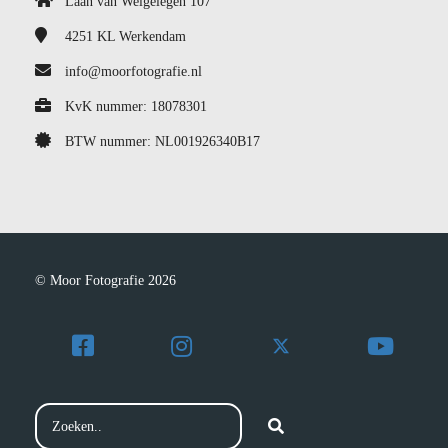
Laan van Welgelegen 107
4251 KL
Werkendam
info@moorfotografie.nl
KvK nummer: 18078301
BTW nummer: NL001926340B17
© Moor Fotografie 2026