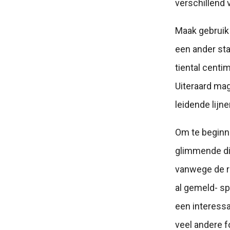
verschillend 
Maak gebruik 
een ander sta
tiental centi
Uiteraard mag
leidende lijne
Om te beginne
glimmende din
vanwege de re
al gemeld- sp
een interessa
veel andere f