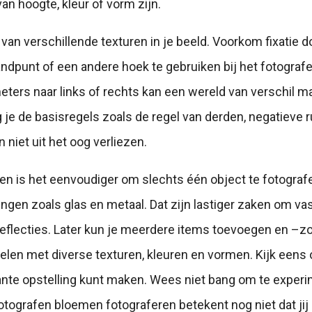
van hoogte, kleur of vorm zijn.
van verschillende texturen in je beeld. Voorkom fixatie 
ndpunt of een andere hoek te gebruiken bij het fotograf
meters naar links of rechts kan een wereld van verschil m
 je de basisregels zoals de regel van derden, negatieve 
n niet uit het oog verliezen.
n is het eenvoudiger om slechts één object te fotograf
gen zoals glas en metaal. Dat zijn lastiger zaken om vas
flecties. Later kun je meerdere items toevoegen en –zo
elen met diverse texturen, kleuren en vormen. Kijk eens
nte opstelling kunt maken. Wees niet bang om te experi
otografen bloemen fotograferen betekent nog niet dat jij