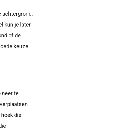
e achtergrond,
 kun je later
ond of de
 goede keuze
 neer te
 verplaatsen
 hoek die
die