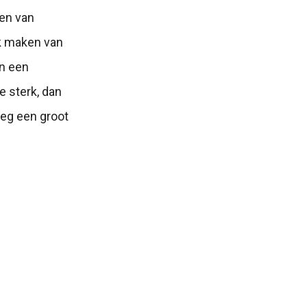
ken van
uik maken van
en een
e sterk, dan
weg een groot