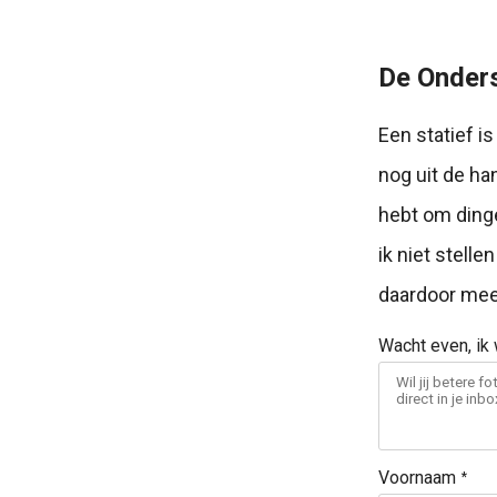
De Onder
Een statief i
nog uit de han
hebt om dinge
ik niet stelle
daardoor meer 
Wacht even, ik w
Voornaam
*