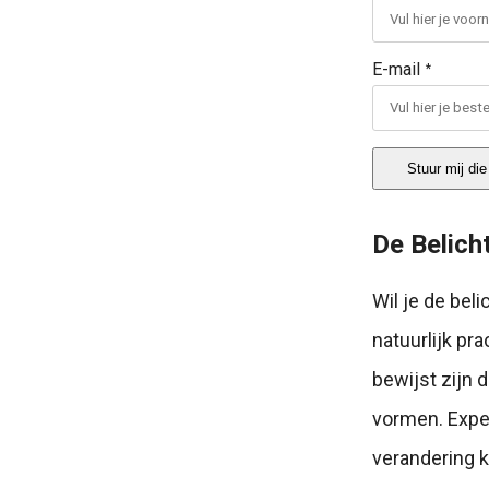
E-mail
*
Stuur mij die 
De Belich
Wil je de bel
natuurlijk pr
bewijst zijn d
vormen. Exper
verandering k