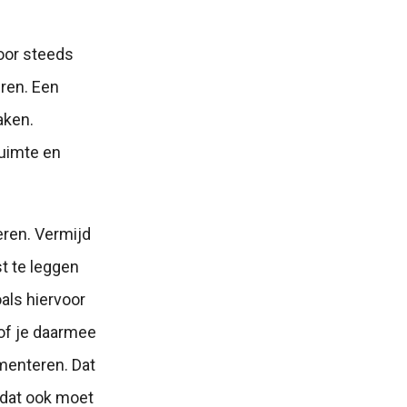
door steeds
eren. Een
aken.
ruimte en
eren. Vermijd
t te leggen
als hiervoor
 of je daarmee
menteren. Dat
 dat ook moet