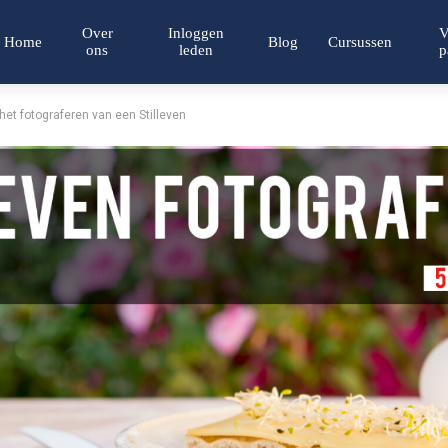
Over
Inloggen
V
Home
Blog
Cursussen
ons
leden
p
 het fotograferen van een Stilleven