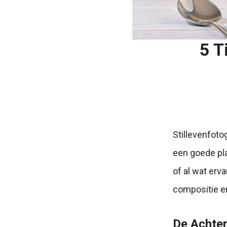
5 T
Stillevenfoto
een goede pla
of al wat erv
compositie en
De Achte