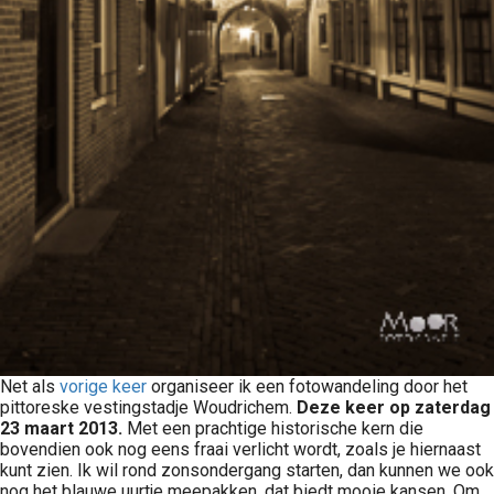
Net als
vorige keer
organiseer ik een fotowandeling door het
pittoreske vestingstadje Woudrichem.
Deze keer op zaterdag
23 maart 2013.
Met een prachtige historische kern die
bovendien ook nog eens fraai verlicht wordt, zoals je hiernaast
kunt zien. Ik wil rond zonsondergang starten, dan kunnen we ook
nog het blauwe uurtje meepakken, dat biedt mooie kansen. Om