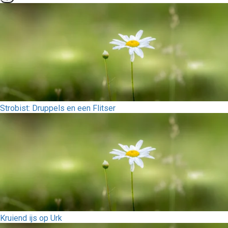
Strobist: Druppels en een Flitser
Kruiend ijs op Urk