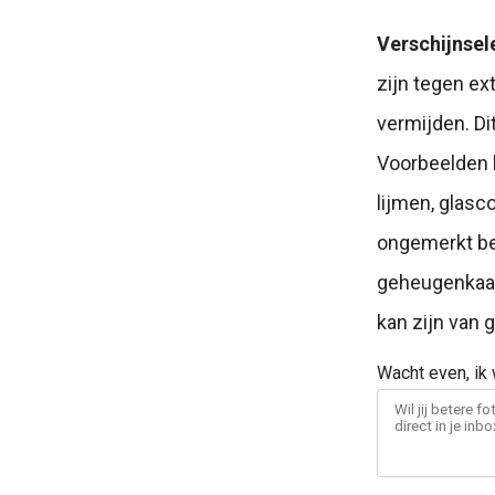
Verschijnsel
zijn tegen ex
vermijden. Di
Voorbeelden h
lijmen, glasc
ongemerkt bes
geheugenkaart
kan zijn van g
Wacht even, ik w