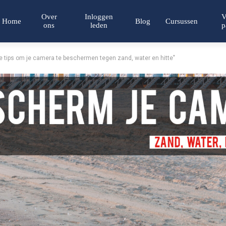
Over
Inloggen
V
Home
Blog
Cursussen
ons
leden
p
 tips om je camera te beschermen tegen zand, water en hitte"