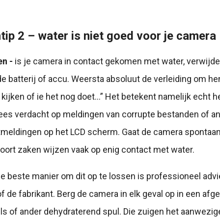
ip 2 – water is niet goed voor je camera
en -
is je camera in contact gekomen met water, verwijde
de batterij of accu. Weersta absoluut de verleiding om h
 kijken of ie het nog doet…” Het betekent namelijk echt h
ees verdacht op meldingen van corrupte bestanden of a
meldingen op het LCD scherm. Gaat de camera spontaan u
soort zaken wijzen vaak op enig contact met water.
e beste manier om dit op te lossen is professioneel adv
of de fabrikant. Berg de camera in elk geval op in een afg
els of ander dehydraterend spul. Die zuigen het aanwezig