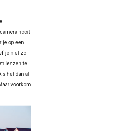
e
 camera nooit
r je op een
f je niet zo
 om lenzen te
ls het dan al
 Maar voorkom