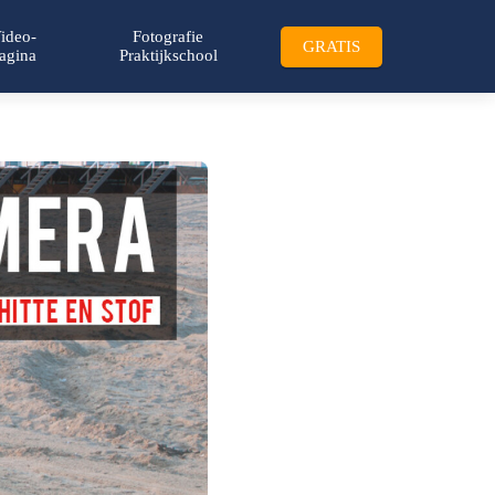
ideo-
Fotografie
GRATIS
agina
Praktijkschool