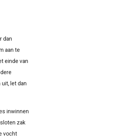
r dan
em aan te
et einde van
ndere
it, let dan
ies inwinnen
esloten zak
e vocht