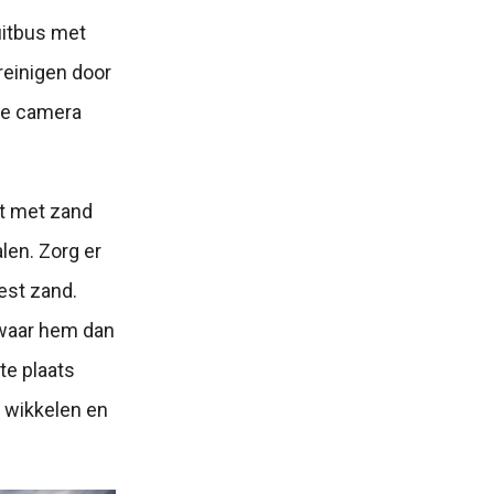
uitbus met
 reinigen door
 de camera
t met zand
len. Zorg er
est zand.
Bewaar hem dan
te plaats
e wikkelen en