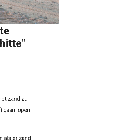
te
itte"
met zand zul
) gaan lopen.
n als er zand