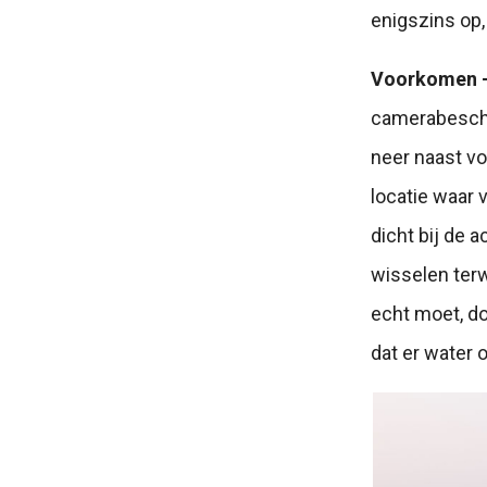
enigszins op,
Voorkomen 
camerabescher
neer naast vo
locatie waar 
dicht bij de a
wisselen terw
echt moet, do
dat er water 