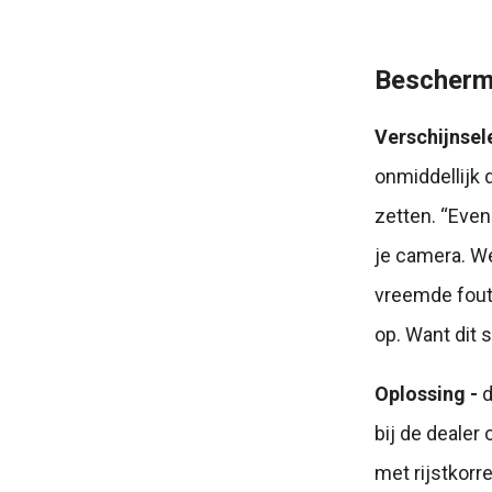
Beschermt
Verschijnsel
onmiddellijk 
zetten. “Even
je camera. W
vreemde fout
op. Want dit 
Oplossing -
d
bij de dealer 
met rijstkorr