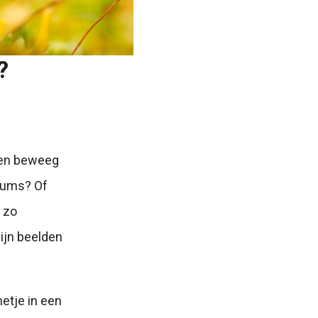
?
r en beweeg
lbums? Of
s zo
mijn beelden
etje in een