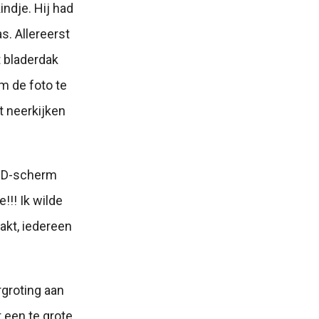
indje. Hij had
s. Allereerst
t bladerdak
m de foto te
t neerkijken
LCD-scherm
!!! Ik wilde
akt, iedereen
rgroting aan
 een te grote