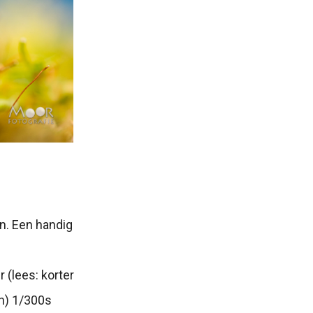
en. Een handig
 (lees: korter
an) 1/300s