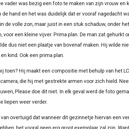
 De vader was bezig een foto te maken van zijn vrouw en k
n de hand en het was duidelijk dat er vooraf nagedacht wa
 in de volle zon, maar juist in een stuk schaduw, onder he
 voor een kleine vijver. Prima plan. De man zat gehurkt o
lde dus niet een plaatje van bovenaf maken. Hij wilde nie
 en kind. Ook een prima plan.
hij toen? Hij maakt een compositie met behulp van het 
 camera, die hij met gestrekte armen voor zich hield. Neee
en, Please doe dit niet. In elk geval werd de foto gema
e liepen weer verder.
t van overtuigd dat wanneer dit gezinnetje hiervan een ve
ebben, het vooral geen erg groot exemplaar zal zijn. Want