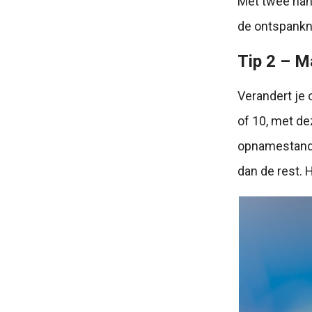
Met twee hand
de ontspankno
Tip 2 – M
Verandert je 
of 10, met de
opnamestand. 
dan de rest. 