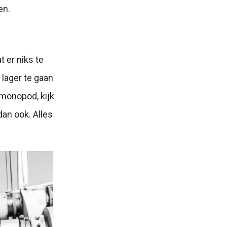
en.
t er niks te
 lager te gaan
 monopod, kijk
dan ook. Alles