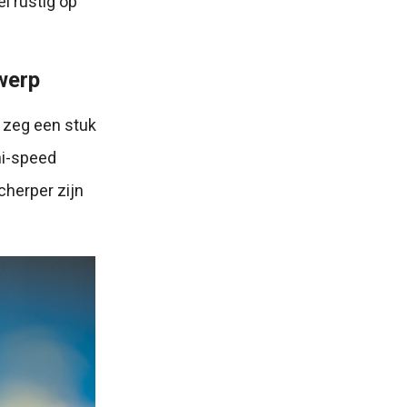
l rustig op
werp
 zeg een stuk
hi-speed
cherper zijn