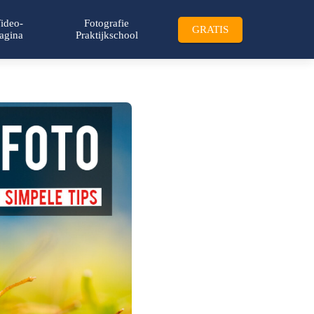
ideo-
Fotografie
GRATIS
agina
Praktijkschool