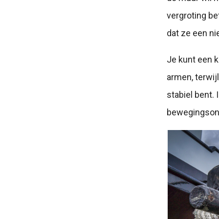
vergroting be
dat ze een ni
Je kunt een 
armen, terwij
stabiel bent. 
bewegingsons