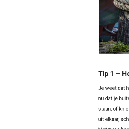
Tip 1 – H
Je weet dat h
nu dat je bui
staan, of knie
uit elkaar, s