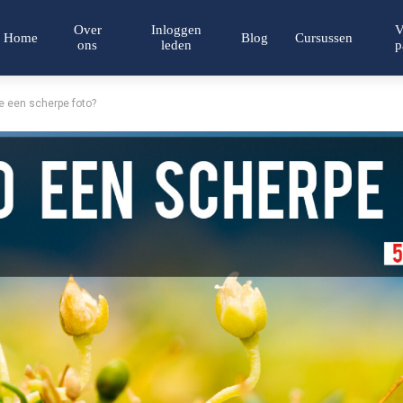
Over
Inloggen
V
Home
Blog
Cursussen
ons
leden
p
e een scherpe foto?