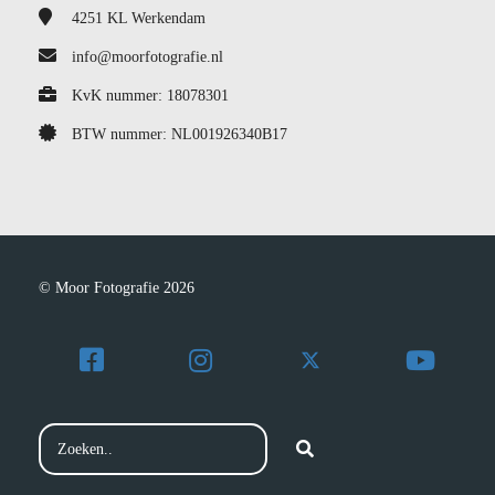
4251 KL
Werkendam
info@moorfotografie.nl
KvK nummer: 18078301
BTW nummer: NL001926340B17
© Moor Fotografie 2026