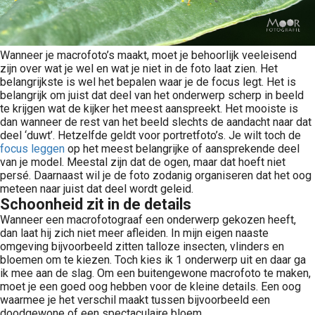
Wanneer je macrofoto’s maakt, moet je behoorlijk veeleisend
zijn over wat je wel en wat je niet in de foto laat zien. Het
belangrijkste is wel het bepalen waar je de focus legt. Het is
belangrijk om juist dat deel van het onderwerp scherp in beeld
te krijgen wat de kijker het meest aanspreekt. Het mooiste is
dan wanneer de rest van het beeld slechts de aandacht naar dat
deel ‘duwt’. Hetzelfde geldt voor portretfoto’s. Je wilt toch de
focus leggen
op het meest belangrijke of aansprekende deel
van je model. Meestal zijn dat de ogen, maar dat hoeft niet
persé. Daarnaast wil je de foto zodanig organiseren dat het oog
meteen naar juist dat deel wordt geleid.
Schoonheid zit in de details
Wanneer een macrofotograaf een onderwerp gekozen heeft,
dan laat hij zich niet meer afleiden. In mijn eigen naaste
omgeving bijvoorbeeld zitten talloze insecten, vlinders en
bloemen om te kiezen. Toch kies ik 1 onderwerp uit en daar ga
ik mee aan de slag. Om een buitengewone macrofoto te maken,
moet je een goed oog hebben voor de kleine details. Een oog
waarmee je het verschil maakt tussen bijvoorbeeld een
doodgewone of een spectaculaire bloem.