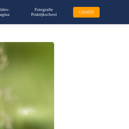
ideo-
Fotografie
GRATIS
agina
Praktijkschool