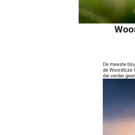
Woor
De meeste blog
de Woordloze W
die verder geen