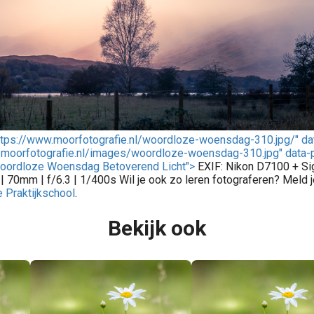
https://www.moorfotografie.nl/woordloze-woensdag-310.jpg/" da
/moorfotografie.nl/images/woordloze-woensdag-310.jpg" data-p
Woordloze Woensdag Betoverend Licht">
EXIF: Nikon D7100 + 
| 70mm | f/6.3 | 1/400s Wil je ook zo leren fotograferen? Meld 
e Praktijkschool
.
Bekijk ook