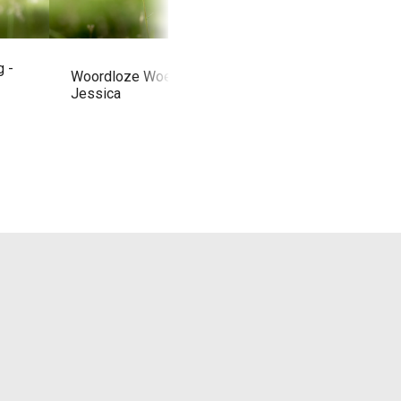
 -
Woordloze Woensdag -
Woordloze Woensd
Jessica
Dreigend Landscha