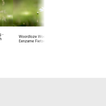
 -
Woordloze Woensdag -
Woordloze Woensd
h
Eenzame Fietser
Dreigend Landscha