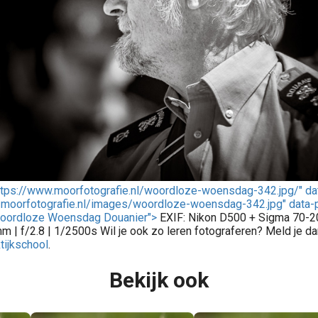
https://www.moorfotografie.nl/woordloze-woensdag-342.jpg/" da
/moorfotografie.nl/images/woordloze-woensdag-342.jpg" data-p
Woordloze Woensdag Douanier">
EXIF: Nikon D500 + Sigma 70-2
 | f/2.8 | 1/2500s Wil je ook zo leren fotograferen? Meld je d
tijkschool
.
Bekijk ook