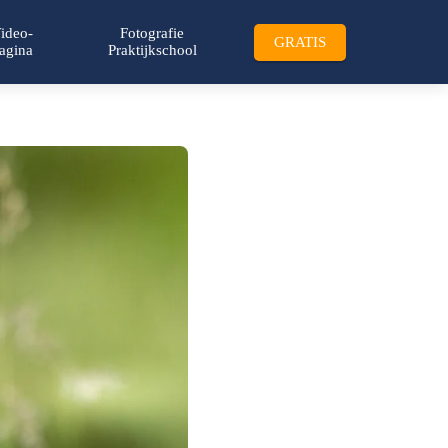
ideo-
Fotografie
GRATIS
agina
Praktijkschool