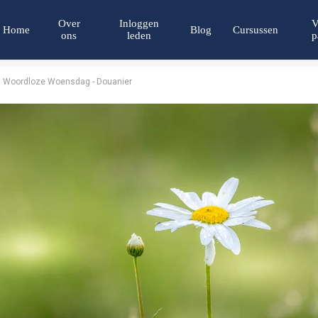
Over
Inloggen
V
Home
Blog
Cursussen
ons
leden
p
Woordloze Woensdag - Douanier