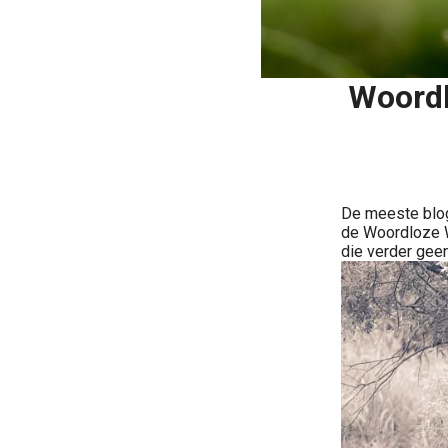
Woordl
De meeste blog
de Woordloze W
die verder geen