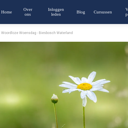
Over
Inloggen
V
Home
Blog
Cursussen
ons
leden
p
Woordloze Woensdag - Biesbosch Waterland