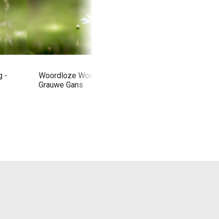
Woordloze Woensd
 -
Woordloze Woensdag -
Waterbuffels in de
Grauwe Gans
Biesbosch