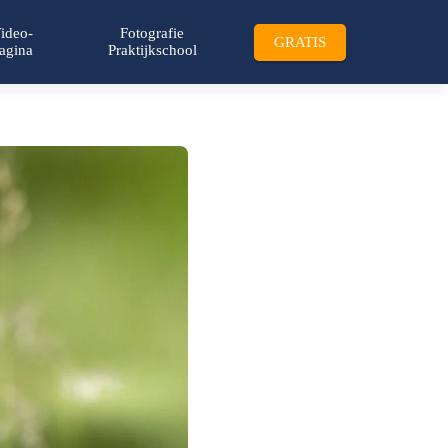
ideo-
Fotografie
GRATIS
agina
Praktijkschool