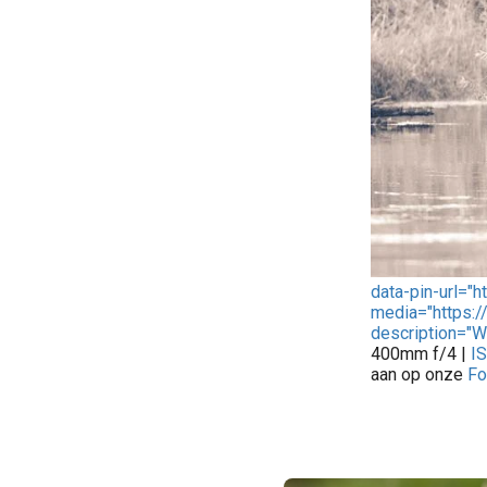
data-pin-url="
media="https:/
description="
400mm f/4 |
I
aan op onze
Fo