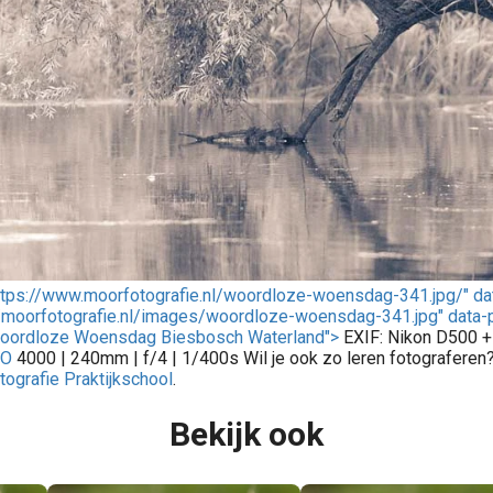
https://www.moorfotografie.nl/woordloze-woensdag-341.jpg/" da
/moorfotografie.nl/images/woordloze-woensdag-341.jpg" data-p
Woordloze Woensdag Biesbosch Waterland">
EXIF: Nikon D500 +
SO
4000 | 240mm | f/4 | 1/400s Wil je ook zo leren fotograferen
tografie Praktijkschool
.
Bekijk ook