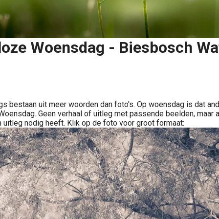
oze Woensdag - Biesbosch Wa
Delen
s bestaan uit meer woorden dan foto's. Op woensdag is dat ande
oensdag. Geen verhaal of uitleg met passende beelden, maar a
 uitleg nodig heeft. Klik op de foto voor groot formaat: