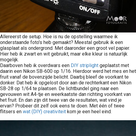
Allereerst de setup. Hoe is nu de opstelling waarmee ik
onderstaande foto's heb gemaakt? Meestal gebruik ik een
glasplaat als ondergrond. Met daaronder een groot vel papier.
Hier heb ik zwart en wit gebruikt, maar elke kleur is natuurlijk
mogelijk.
Daarboven heb ik overdwars een
DIY striplight
geplaatst met
daarin een Nikon SB-600 op 1/16. Hierdoor werd het mes en het
fruit vanaf de bovenzijde belicht. Daarbij bleef de voorkant te
donker. Dat heb ik opgelost door aan de rechterkant een Nikon
SB-28 op 1/64 te plaatsen. De lichtbundel ging naar een
gevouwen wit A4-tje en weerkaatste dan richting voorkant van
het fruit. En dan zijn dit twee van de resultaten, wat vind je
ervan? Probeer dit zelf ook eens te doen. Met één of twee
flitsers en
wat (DIY) creativiteit
kom je een heel eind.