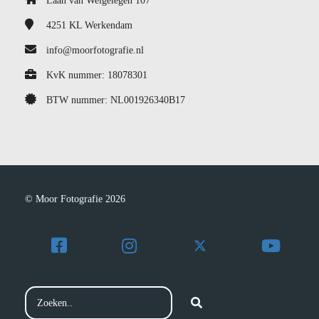
Laan van Welgelegen 107
4251 KL
Werkendam
info@moorfotografie.nl
KvK nummer: 18078301
BTW nummer: NL001926340B17
© Moor Fotografie 2026