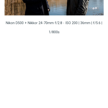
Nikon D500 + Nikkor 24-70mm f/2.8 - ISO 200 | 36mm | f/5.6 |
1/800s
Bekijk ook
Navigatie
Contact
Privacy policy
Algemene voorwaarden
Disclaimer
Inloggen voor leden
Over ons
Anti spam beleid