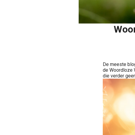
Woor
De meeste blog
de Woordloze W
die verder geen