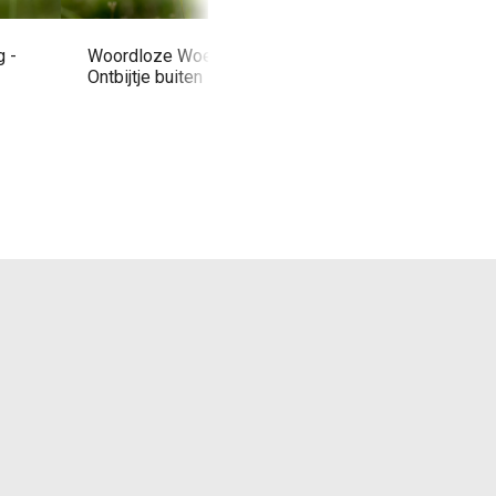
 -
Woordloze Woensdag -
Woordloze Woensd
Ontbijtje buiten
Oversteek