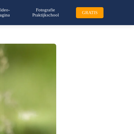
ideo-
Fotografie
GRATIS
agina
Praktijkschool