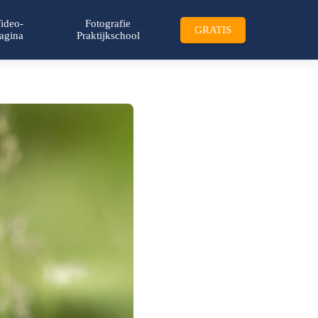
ideo-
Fotografie
GRATIS
agina
Praktijkschool