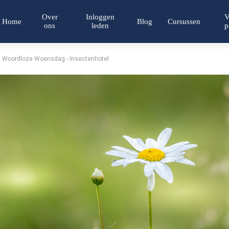
Over
Inloggen
V
Home
Blog
Cursussen
ons
leden
p
Woordloze Woensdag - Insectenhotel