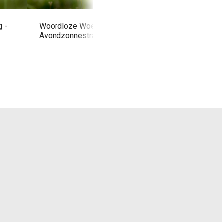
 -
Woordloze Woensdag -
Woordloze Woensd
Avondzonnestralen
Zwaluwen