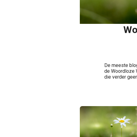
Wo
De meeste blog
de Woordloze W
die verder geen