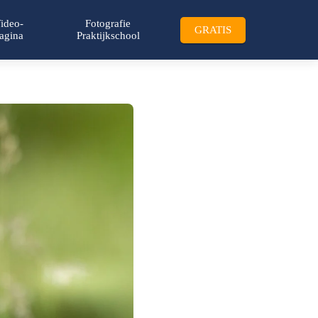
ideo-
Fotografie
GRATIS
agina
Praktijkschool