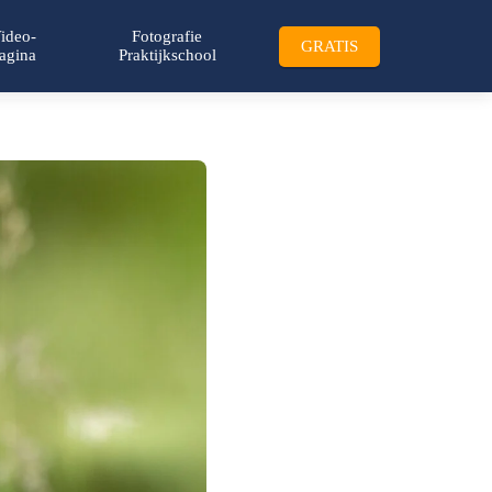
ideo-
Fotografie
GRATIS
agina
Praktijkschool