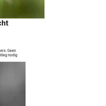
cht
ers. Geen
itleg nodig