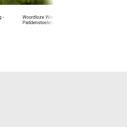
 -
Woordloze Woensdag -
Woordloze Woensd
Paddenstoelen
Dag Herfst