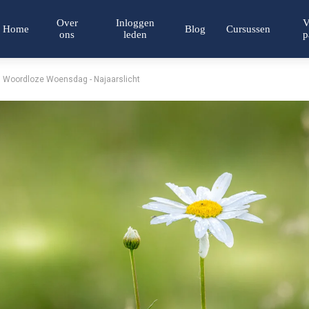
Over
Inloggen
V
Home
Blog
Cursussen
ons
leden
p
Woordloze Woensdag - Najaarslicht