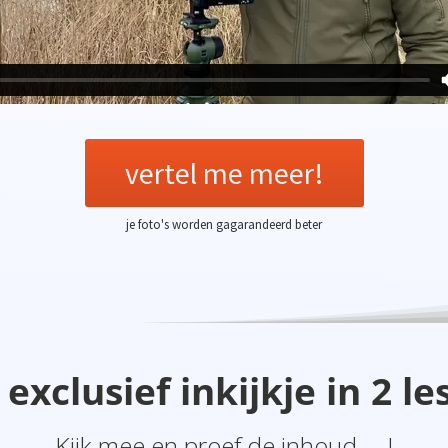
vertel me meer!
je foto's worden gagarandeerd beter
exclusief inkijkje in 2 l
Kijk mee en proef de inhoud ... !